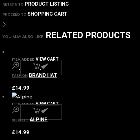
PRODUCT LISTING
RETURN TO
SHOPPING CART
PROCEED TO
RELATED PRODUCTS
YOU MAY ALSO LIKE
VIEW CART
ITEM ADDED
BRAND HAT
FASHION
£
14.99
VIEW CART
ITEM ADDED
ALPINE
VEHICLES
£
14.99